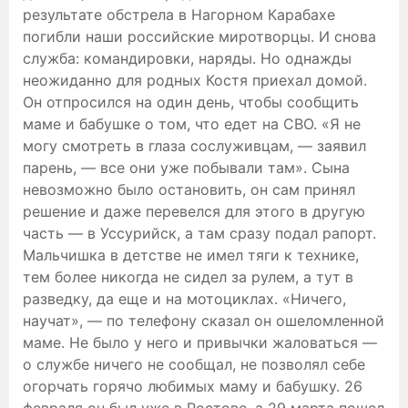
результате обстрела в Нагорном Карабахе
погибли наши российские миротворцы. И снова
служба: командировки, наряды. Но однажды
неожиданно для родных Костя приехал домой.
Он отпросился на один день, чтобы сообщить
маме и бабушке о том, что едет на СВО. «Я не
могу смотреть в глаза сослуживцам, — заявил
парень, — все они уже побывали там». Сына
невозможно было остановить, он сам принял
решение и даже перевелся для этого в другую
часть — в Уссурийск, а там сразу подал рапорт.
Мальчишка в детстве не имел тяги к технике,
тем более никогда не сидел за рулем, а тут в
разведку, да еще и на мотоциклах. «Ничего,
научат», — по телефону сказал он ошеломленной
маме. Не было у него и привычки жаловаться —
о службе ничего не сообщал, не позволял себе
огорчать горячо любимых маму и бабушку. 26
февраля он был уже в Ростове, а 29 марта пошел