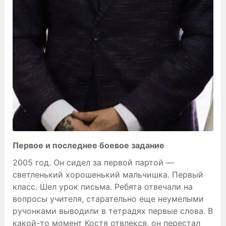
Первое и последнее боевое задание
2005 год. Он сидел за первой партой —
светленький хорошенький мальчишка. Первый
класс. Шел урок письма. Ребята отвечали на
вопросы учителя, старательно еще неумелыми
ручонками выводили в тетрадях первые слова. В
какой-то момент Костя отвлекся, он перестал