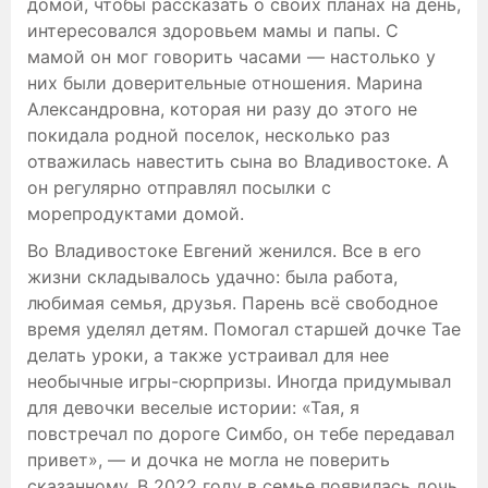
домой, чтобы рассказать о своих планах на день,
интересовался здоровьем мамы и папы. С
мамой он мог говорить часами — настолько у
них были доверительные отношения. Марина
Александровна, которая ни разу до этого не
покидала родной поселок, несколько раз
отважилась навестить сына во Владивостоке. А
он регулярно отправлял посылки с
морепродуктами домой.
Во Владивостоке Евгений женился. Все в его
жизни складывалось удачно: была работа,
любимая семья, друзья. Парень всё свободное
время уделял детям. Помогал старшей дочке Тае
делать уроки, а также устраивал для нее
необычные игры-сюрпризы. Иногда придумывал
для девочки веселые истории: «Тая, я
повстречал по дороге Симбо, он тебе передавал
привет», — и дочка не могла не поверить
сказанному. В 2022 году в семье появилась дочь