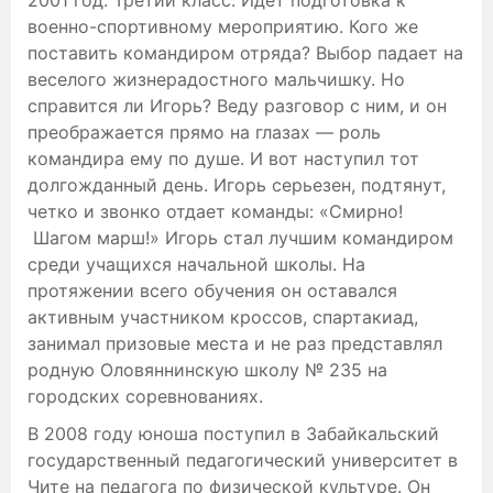
2001 год. Третий класс. Идет подготовка к
военно-спортивному мероприятию. Кого же
поставить командиром отряда? Выбор падает на
веселого жизнерадостного мальчишку. Но
справится ли Игорь? Веду разговор с ним, и он
преображается прямо на глазах — роль
командира ему по душе. И вот наступил тот
долгожданный день. Игорь серьезен, подтянут,
четко и звонко отдает команды: «Смирно!
Шагом марш!» Игорь стал лучшим командиром
среди учащихся начальной школы. На
протяжении всего обучения он оставался
активным участником кроссов, спартакиад,
занимал призовые места и не раз представлял
родную Оловяннинскую школу № 235 на
городских соревнованиях.
В 2008 году юноша поступил в Забайкальский
государственный педагогический университет в
Чите на педагога по физической культуре. Он