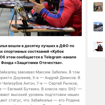
лья вошли в десятку лучших в ДФО по
ах спортивных состязаний «Кубок
Об этом сообщается в Telegram-канале
я Фонда «Защитники Отечества».
байкалец завоевал Максим Забелин. В том
орикто Доржиев, 5-е — Андрей Денисов. В
л Чипизубов Антон, 7-е — Сергей Рычков,
 — Евгений Бутенко. В классе ласс SH2: —
вают высокий уровень подготовки наших
ают статус, что Забайкалье — это Родина