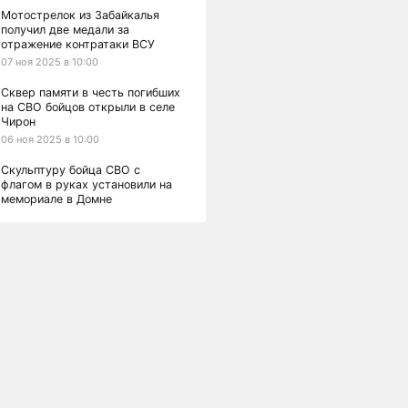
Мотострелок из Забайкалья
получил две медали за
отражение контратаки ВСУ
07 ноя 2025 в 10:00
Сквер памяти в честь погибших
на СВО бойцов открыли в селе
Чирон
06 ноя 2025 в 10:00
Скульптуру бойца СВО с
флагом в руках установили на
мемориале в Домне
04 ноя 2025 в 10:00
Коллекционер камней из
Забайкалья отправился на СВО
снайпером, чтобы повторить
подвиг предков
03 ноя 2025 в 10:00
Забайкальцы выбили ВСУ из
Новоалександровки в
Днепропетровской области
01 ноя 2025 в 10:00