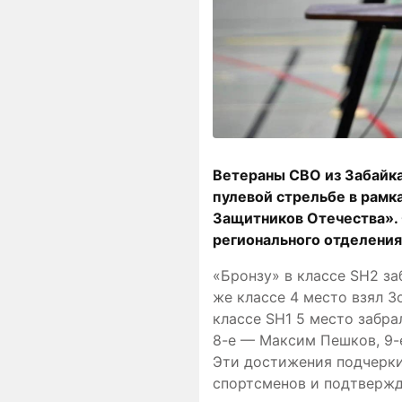
Ветераны СВО из Забайка
пулевой стрельбе в рамк
Защитников Отечества». 
регионального отделени
«Бронзу» в классе SH2 за
же классе 4 место взял З
классе SH1 5 место забра
8-е — Максим Пешков, 9-е
Эти достижения подчерки
спортсменов и подтвержд