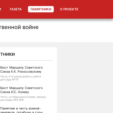
И
ГАЗЕТА
ПАМЯТНИКИ
О ПРОЕКТЕ
твенной войне
ТНИКИ
Бюст Маршалу Советского
Союза К.К. Рокоссовскому
Чита, ​4-й микрорайон, район
детсада №79
Бюст Маршалу Советского
Союза И.С. Коневу
Чита, ул Маршала Конева, между
школами №6 №8
Памятник в честь воинов-
земляков, погибших в годы