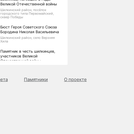
Великой Отечественной войны
Шилкинский район, посёлок
городского типа Первомайский,
сквер Победы
Бюст Героя Советского Союза
Бородина Николая Васильевича
Шилкинский район, село Верхняя
Хила
Памятник в честь шилкинцев,
участников Великой
Отечественной войны,
включает самолет серии "МИГ"
г.Шилка, пл.Мира
зета
Памятники
О проекте
Памятный знак в честь воинов-
земляков, погибших в годы
великой Отечественной войны
Забайкальский край, Читинский
район, пгт Атамановка,
Памятник воинам-землякам,
погибшим в годы Великой
Отечественной войны
Чернышевский район, село
Новоильинск, Центральная улица