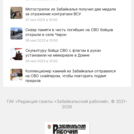
Мотострелок из Забайкалья получил две медали
за отражение контратаки ВСУ
07 ноя 2025 в 10:00
Сквер памяти в честь погибших на СВО бойцов
открыли в селе Чирон
06 ноя 2025 в 10:00
Скульптуру бойца СВО с флагом в руках
установили на мемориале в Домне
04 ноя 2025 в 10:00
Коллекционер камней из Забайкалья отправился
на СВО снайпером, чтобы повторить подвиг
предков
03 ноя 2025 в 10:00
Ветеран СВО из Забайкалья работает в
ГАУ «Редакция газеты «Забайкальский рабочий», © 2021-
протезном центре и помогает бойцам с
ранениями
2026
29 окт 2025 в 10:00
Аллею славы в честь погибших на СВО
забайкальцев открыли в ДНР
27 окт 2025 в 10:00