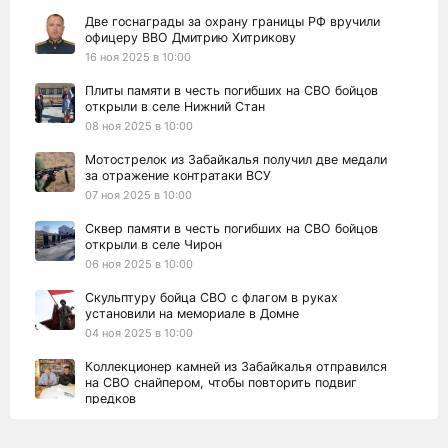
Две госнаграды за охрану границы РФ вручили
офицеру ВВО Дмитрию Хитрикову
16 ноя 2025 в 10:00
Плиты памяти в честь погибших на СВО бойцов
открыли в селе Нижний Стан
08 ноя 2025 в 10:00
Мотострелок из Забайкалья получил две медали
за отражение контратаки ВСУ
07 ноя 2025 в 10:00
Сквер памяти в честь погибших на СВО бойцов
открыли в селе Чирон
06 ноя 2025 в 10:00
Скульптуру бойца СВО с флагом в руках
установили на мемориале в Домне
04 ноя 2025 в 10:00
Коллекционер камней из Забайкалья отправился
на СВО снайпером, чтобы повторить подвиг
предков
03 ноя 2025 в 10:00